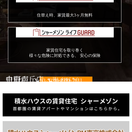
住替え時、
家賃最大3ヶ月無料
家賃住宅を取り巻く
様々な危険に対処できる、
安心の保険
中野店
自由が丘店
03-5328-4500
詳しくはこちら
03-3723-7811
営業時間 10:00 〜 18:00（火曜・水曜・祝日定休）
営業時間 10:00 〜 18:00（火曜・水曜・祝日定休）