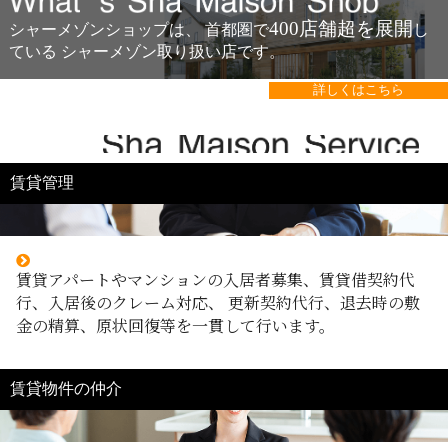
What's Sh
400店舗超を展開
シャーメゾンショップは、
首都圏で
し
ている
シャーメゾン取り扱い店です。
詳しくはこちら
deco
賃貸管理
賃貸アパートやマンションの入居者募集、賃貸借契約代
行、入居後のクレーム対応、 更新契約代行、退去時の敷
金の精算、原状回復等を一貫して行います。
賃貸物件の仲介