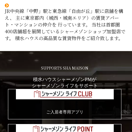
JR中央線「中野」駅と東急線「自由が丘」駅に店舗を構
え、
主に東京都内（城西・城南エリア）の賃貸アパー
ト・マンションの仲介を
行っています。
当社は首都圏
400店舗超を展開しているシャーメゾンショップ加盟店で
す。
積水ハウスの高品質な賃貸物件をご紹介致します。
SUPPORTS SHA MAISON
積水ハウスシャーメゾンPMが
シャーメゾンライフをサポート
ご入居者専用アプリ