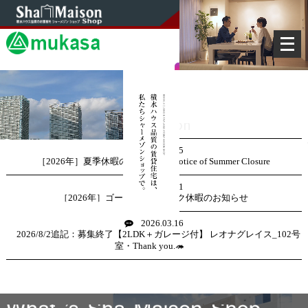
メ
ニ
Josai Area
Jonan Area
ュ
城西エリア
城南エリア
中野店の賃貸物件検索
自由が丘店の賃貸物件検索
ー
を
シャーメゾン物件
シャーメゾン物件
ハイグレード特選物件
ハイグレード特選物件
募集中管理物件
募集中管理物件
開
Information
く
2026.07.25
［2026年］夏季休暇のお知らせ／Notice of Summer Closure
2026.04.11
［2026年］ゴールデンウィーク休暇のお知らせ
2026.03.16
2026/8/2追記：募集終了【2LDK＋ガレージ付】 レオナグレイス_102号
室・Thank you.🦔