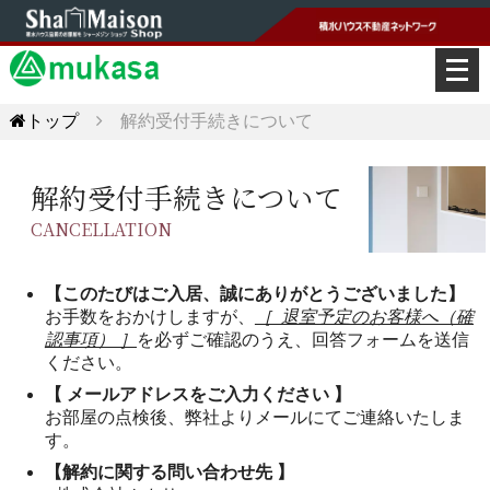
メ
ニ
ュ
トップ
解約受付手続きについて
ー
を
開
解約受付手続きについて
く
CANCELLATION
【このたびはご入居、誠にありがとうございました】
お手数をおかけしますが、
［ 退室予定のお客様へ（確
認事項） ］
を必ずご確認のうえ、回答フォームを送信
ください。
【 メールアドレスをご入力ください 】
お部屋の点検後、弊社よりメールにてご連絡いたしま
す。
【解約に関する問い合わせ先 】