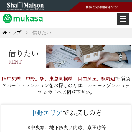
メ
ニ
ュ
トップ
借りたい
ー
を
開
借りたい
く
RENT
JR中央線「中野」駅、東急東横線「自由が丘」駅周辺
で
賃貸
アパート・マンションをお探しの方は、
シャーメゾンショッ
プ ムカサへご相談下さい。
中野エリア
でお探しの方
JR中央線、地下鉄丸ノ内線、京王線等