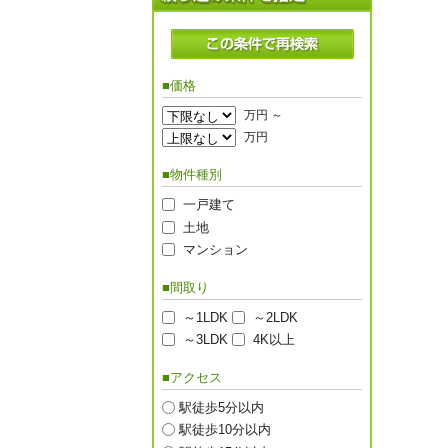
■価格
万円 ～
万円
■物件種別
一戸建て
土地
マンション
■間取り
～1LDK
～2LDK
～3LDK
4K以上
■アクセス
駅徒歩5分以内
駅徒歩10分以内